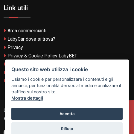
Link utili
Area commercianti
LabyCar dove si trova?
Privacy
Privacy & Cookie Policy LabyBET
Termini e Condizioni
Questo sito web utilizza i cookie
Termini e Condizioni LabyBET
Usiamo i cookie per personalizzare i contenuti e gli
Login con TikTok
annunci, per funzionalità dei social media e analizzare il
traffico sul nostro sito.
Mostra dettagli
© 2026
Laby Technologies LTD
- VAT MT-21251319 All
Accetta
Rights Reserved.
Rifiuta