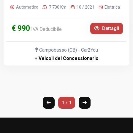
Automatico
7.700 Km
10 / 2021
Elettrica
€ 990
Dettagli
IVA Deducibile
Campobasso (CB) - Car2You
+ Veicoli del Concessionario
1 / 1