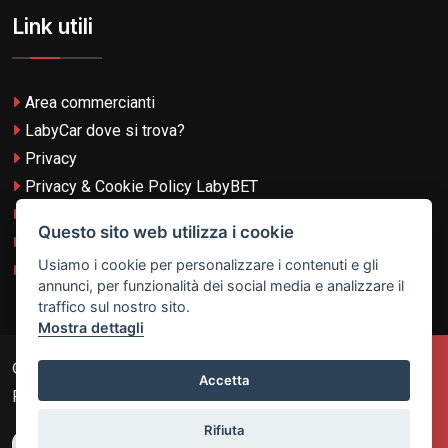
Link utili
Area commercianti
LabyCar dove si trova?
Privacy
Privacy & Cookie Policy LabyBET
Termini e Condizioni
Questo sito web utilizza i cookie
Termini e Condizioni LabyBET
Usiamo i cookie per personalizzare i contenuti e gli
Login con TikTok
annunci, per funzionalità dei social media e analizzare il
traffico sul nostro sito.
Mostra dettagli
© 2026
Laby Technologies LTD
- VAT MT-21251319 All
Accetta
Rights Reserved.
Rifiuta