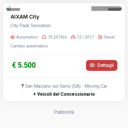
1
/
11
AIXAM City
City Pack Sensation
Automatico
70.297 Km
12 / 2017
Diesel
Cambio automatico
€ 5.500
Dettagli
San Marzano sul Sarno (SA) - Moving Car
+ Veicoli del Concessionario
Pubblicità