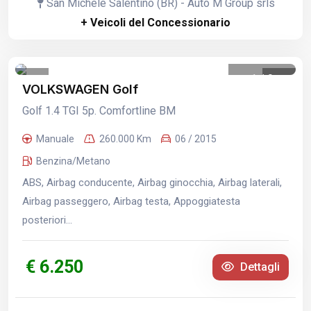
San Michele Salentino (BR) - Auto M Group srls
+ Veicoli del Concessionario
1
/
9
VOLKSWAGEN Golf
Golf 1.4 TGI 5p. Comfortline BM
Manuale
260.000 Km
06 / 2015
Benzina/Metano
ABS, Airbag conducente, Airbag ginocchia, Airbag laterali,
Airbag passeggero, Airbag testa, Appoggiatesta
posteriori...
€ 6.250
Dettagli