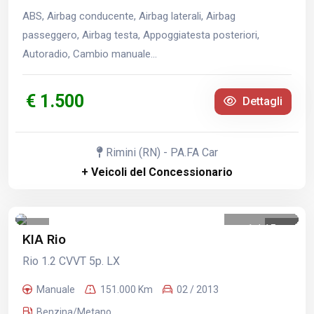
ABS, Airbag conducente, Airbag laterali, Airbag
passeggero, Airbag testa, Appoggiatesta posteriori,
Autoradio, Cambio manuale...
€ 1.500
Dettagli
Rimini (RN) - PA.FA Car
+ Veicoli del Concessionario
1
/
15
KIA Rio
Rio 1.2 CVVT 5p. LX
Manuale
151.000 Km
02 / 2013
Benzina/Metano