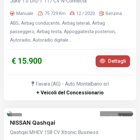
Juke 1.0 DIG-T 117 CV N-Connecta
Manuale
75.729 Km
12 / 2020
Benzina
ABS, Airbag conducente, Airbag laterali, Airbag
passeggero, Airbag testa, Appoggiatesta posteriori,
Autoradio, Autoradio digitale...
€ 15.900
Dettagli
Favara (AG) - Auto Montalbano srl
+ Veicoli del Concessionario
1
/
20
NISSAN Qashqai
Qashqai MHEV 158 CV Xtronic Business