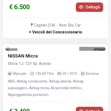
€ 6.500
Dettagli
Cagliari (CA) - New Sky Car
+ Veicoli del Concessionario
1
/
17
NISSAN Micra
Micra 1.2 12V 5p. Acenta
Manuale
136.857 Km
09 / 2015
Benzina
ABS, Airbag conducente, Airbag laterali, Airbag
passeggero, Airbag testa, Alzacristali elettrici,
Appoggiatesta posteriori...