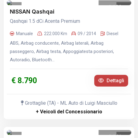
1
/
26
NISSAN Qashqai
Qashqai 1.5 dCi Acenta Premium
Manuale
222.000 Km
09 / 2014
Diesel
ABS, Airbag conducente, Airbag laterali, Airbag
passeggero, Airbag testa, Appoggiatesta posteriori,
Autoradio, Bluetooth...
€ 8.790
Dettagli
Grottaglie (TA) - ML Auto di Luigi Masciullo
+ Veicoli del Concessionario
1
/
41