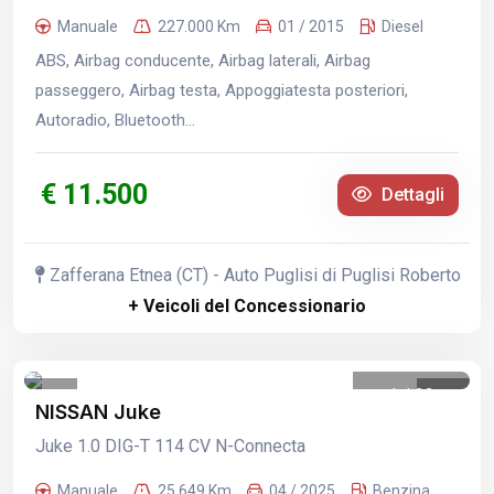
Manuale
227.000 Km
01 / 2015
Diesel
ABS, Airbag conducente, Airbag laterali, Airbag
passeggero, Airbag testa, Appoggiatesta posteriori,
Autoradio, Bluetooth...
€ 11.500
Dettagli
Zafferana Etnea (CT) - Auto Puglisi di Puglisi Roberto
+ Veicoli del Concessionario
1
/
22
NISSAN Juke
Juke 1.0 DIG-T 114 CV N-Connecta
Manuale
25.649 Km
04 / 2025
Benzina