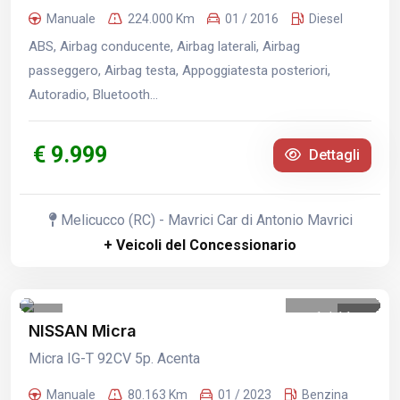
Manuale
224.000 Km
01 / 2016
Diesel
ABS, Airbag conducente, Airbag laterali, Airbag
passeggero, Airbag testa, Appoggiatesta posteriori,
Autoradio, Bluetooth...
€ 9.999
Dettagli
Melicucco (RC) - Mavrici Car di Antonio Mavrici
+ Veicoli del Concessionario
1
/
11
NISSAN Micra
Micra IG-T 92CV 5p. Acenta
Manuale
80.163 Km
01 / 2023
Benzina