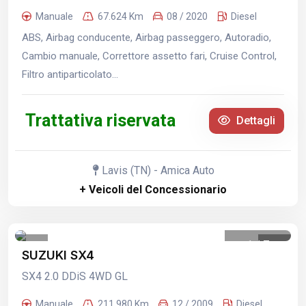
Manuale
67.624 Km
08 / 2020
Diesel
ABS, Airbag conducente, Airbag passeggero, Autoradio,
Cambio manuale, Correttore assetto fari, Cruise Control,
Filtro antiparticolato...
Trattativa riservata
Dettagli
Lavis (TN) - Amica Auto
+ Veicoli del Concessionario
1
/
7
SUZUKI SX4
SX4 2.0 DDiS 4WD GL
Manuale
211.980 Km
12 / 2009
Diesel