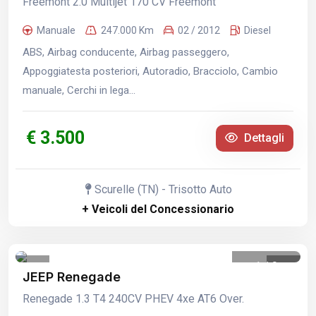
Freemont 2.0 Multijet 170 CV Freemont
Manuale
247.000 Km
02 / 2012
Diesel
ABS, Airbag conducente, Airbag passeggero,
Appoggiatesta posteriori, Autoradio, Bracciolo, Cambio
manuale, Cerchi in lega...
€ 3.500
Dettagli
Scurelle (TN) - Trisotto Auto
+ Veicoli del Concessionario
1
/
9
JEEP Renegade
Renegade 1.3 T4 240CV PHEV 4xe AT6 Over.