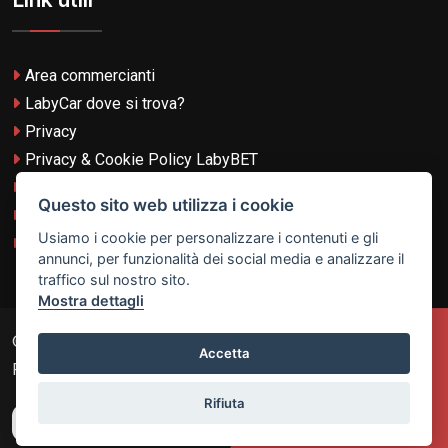
Area commercianti
LabyCar dove si trova?
Privacy
Privacy & Cookie Policy LabyBET
Termini e Condizioni
Questo sito web utilizza i cookie
Termini e Condizioni LabyBET
Usiamo i cookie per personalizzare i contenuti e gli
Login con TikTok
annunci, per funzionalità dei social media e analizzare il
traffico sul nostro sito.
Mostra dettagli
© 2026
Laby Technologies LTD
- VAT MT-21251319 All
Accetta
Rights Reserved.
Rifiuta