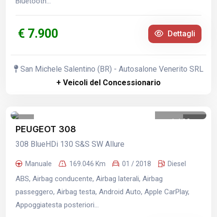
Bluetooth...
€ 7.900
Dettagli
San Michele Salentino (BR) - Autosalone Venerito SRL
+ Veicoli del Concessionario
1
/
33
PEUGEOT 308
308 BlueHDi 130 S&S SW Allure
Manuale
169.046 Km
01 / 2018
Diesel
ABS, Airbag conducente, Airbag laterali, Airbag
passeggero, Airbag testa, Android Auto, Apple CarPlay,
Appoggiatesta posteriori...