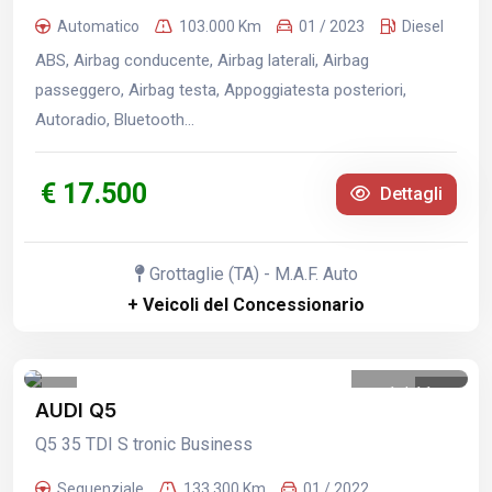
Automatico
103.000 Km
01 / 2023
Diesel
ABS, Airbag conducente, Airbag laterali, Airbag
passeggero, Airbag testa, Appoggiatesta posteriori,
Autoradio, Bluetooth...
€ 17.500
Dettagli
Grottaglie (TA) - M.A.F. Auto
+ Veicoli del Concessionario
1
/
11
AUDI Q5
Q5 35 TDI S tronic Business
Sequenziale
133.300 Km
01 / 2022