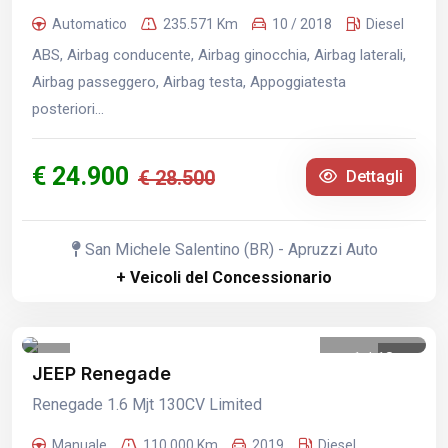
Automatico
235.571 Km
10 / 2018
Diesel
ABS, Airbag conducente, Airbag ginocchia, Airbag laterali,
Airbag passeggero, Airbag testa, Appoggiatesta
posteriori...
€ 24.900
€ 28.500
Dettagli
San Michele Salentino (BR) - Apruzzi Auto
+ Veicoli del Concessionario
1
/
18
JEEP Renegade
Renegade 1.6 Mjt 130CV Limited
Manuale
110.000 Km
2019
Diesel