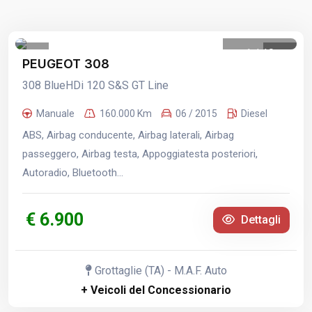
1
/
10
PEUGEOT 308
308 BlueHDi 120 S&S GT Line
Manuale
160.000 Km
06 / 2015
Diesel
ABS, Airbag conducente, Airbag laterali, Airbag
passeggero, Airbag testa, Appoggiatesta posteriori,
Autoradio, Bluetooth...
€ 6.900
Dettagli
Grottaglie (TA) - M.A.F. Auto
+ Veicoli del Concessionario