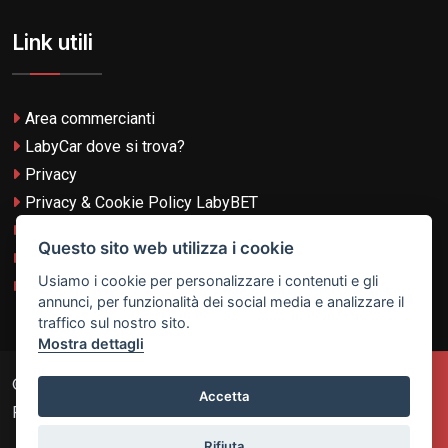
Link utili
Area commercianti
LabyCar dove si trova?
Privacy
Privacy & Cookie Policy LabyBET
Termini e Condizioni
Questo sito web utilizza i cookie
Termini e Condizioni LabyBET
Usiamo i cookie per personalizzare i contenuti e gli
Login con TikTok
annunci, per funzionalità dei social media e analizzare il
traffico sul nostro sito.
Mostra dettagli
© 2026
Laby Technologies LTD
- VAT MT-21251319 All
Accetta
Rights Reserved.
Rifiuta