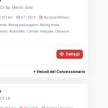
n
5CV 5p. Met.Ec. Gold
3.252 Km
07 / 2014
Benzina/Metano
nte, Airbag passeggero, Airbag testa,
riori, Autoradio, Cambio manuale, Chiusura
Dettagli
+ Veicoli del Concessionario
n
DCT LX