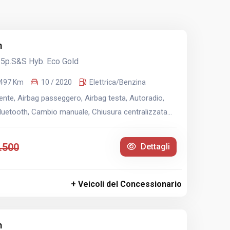
n
y 5p.S&S Hyb. Eco Gold
.497 Km
10 / 2020
Elettrica/Benzina
nte, Airbag passeggero, Airbag testa, Autoradio,
Bluetooth, Cambio manuale, Chiusura centralizzata...
.500
Dettagli
+ Veicoli del Concessionario
n