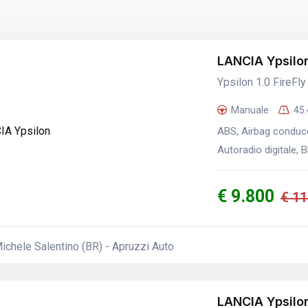
LANCIA Ypsilo
Ypsilon 1.0 FireFl
Manuale
45
ABS, Airbag conduce
Autoradio digitale, 
€ 9.800
€ 11
chele Salentino (BR) - Apruzzi Auto
LANCIA Ypsilo