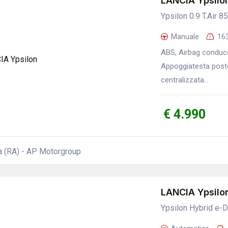
LANCIA Ypsilo
Ypsilon 0.9 T.Air 8
Manuale
16
ABS, Airbag conduce
Appoggiatesta poste
centralizzata...
€ 4.990
a (RA) - AP Motorgroup
LANCIA Ypsilo
Ypsilon Hybrid e-