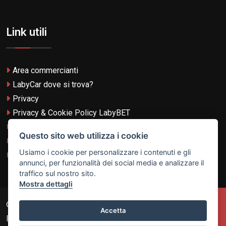
Link utili
Area commercianti
LabyCar dove si trova?
Privacy
Privacy & Cookie Policy LabyBET
Termini e Condizioni
Questo sito web utilizza i cookie
Termini e Condizioni LabyBET
Usiamo i cookie per personalizzare i contenuti e gli
Login con TikTok
annunci, per funzionalità dei social media e analizzare il
traffico sul nostro sito.
Mostra dettagli
© 2026
Laby Technologies LTD
- VAT MT-21251319 All
Accetta
Rights Reserved.