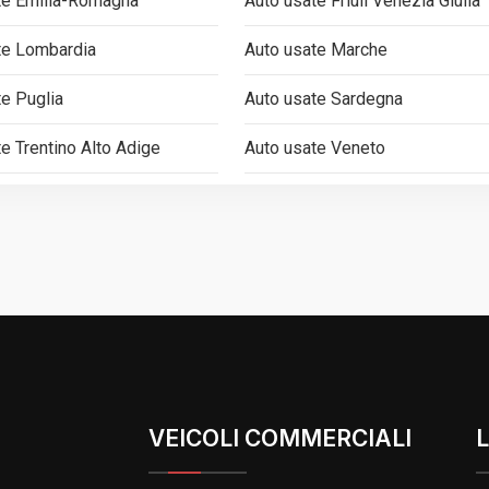
te Emilia-Romagna
Auto usate Friuli Venezia Giulia
te Lombardia
Auto usate Marche
te Puglia
Auto usate Sardegna
e Trentino Alto Adige
Auto usate Veneto
VEICOLI COMMERCIALI
L