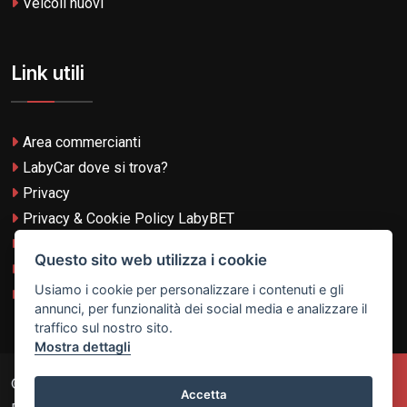
Veicoli nuovi
Link utili
Area commercianti
LabyCar dove si trova?
Privacy
Privacy & Cookie Policy LabyBET
Termini e Condizioni
Questo sito web utilizza i cookie
Termini e Condizioni LabyBET
Usiamo i cookie per personalizzare i contenuti e gli
Login con TikTok
annunci, per funzionalità dei social media e analizzare il
traffico sul nostro sito.
Mostra dettagli
© 2026
Laby Technologies LTD
- VAT MT-21251319 All
Accetta