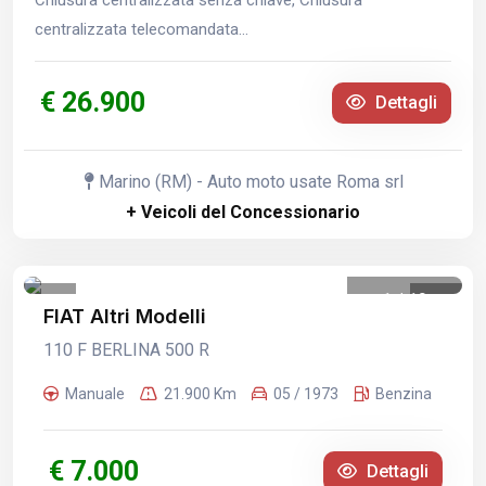
Chiusura centralizzata senza chiave, Chiusura
centralizzata telecomandata...
€ 26.900
Dettagli
Marino (RM) - Auto moto usate Roma srl
+ Veicoli del Concessionario
1
/
19
FIAT Altri Modelli
110 F BERLINA 500 R
Manuale
21.900 Km
05 / 1973
Benzina
€ 7.000
Dettagli