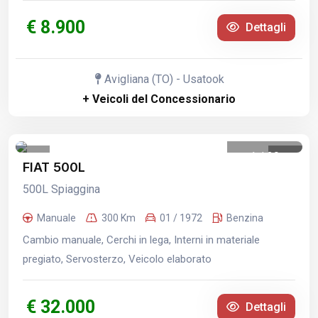
€ 8.900
Dettagli
Avigliana (TO) - Usatook
+ Veicoli del Concessionario
1
/
29
FIAT 500L
500L Spiaggina
Manuale
300 Km
01 / 1972
Benzina
Cambio manuale, Cerchi in lega, Interni in materiale
pregiato, Servosterzo, Veicolo elaborato
€ 32.000
Dettagli