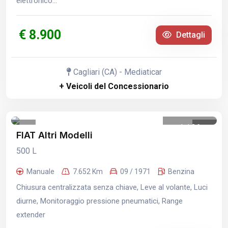
elettronico...
€ 8.900
Dettagli
Cagliari (CA) - Mediaticar
+ Veicoli del Concessionario
1
/
26
FIAT Altri Modelli
500 L
Manuale
7.652 Km
09 / 1971
Benzina
Chiusura centralizzata senza chiave, Leve al volante, Luci
diurne, Monitoraggio pressione pneumatici, Range
extender