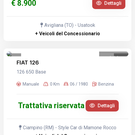
€ 8.900
Dettagli
Avigliana (TO) - Usatook
+ Veicoli del Concessionario
1
/
1
FIAT 126
126 650 Base
Manuale
0 Km
06 / 1980
Benzina
Trattativa riservata
Dettagli
Ciampino (RM) - Style Car di Mamone Rocco