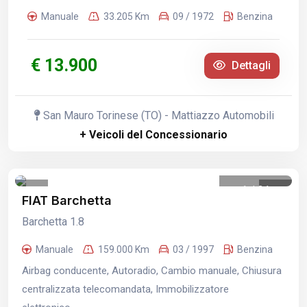
Manuale
33.205 Km
09 / 1972
Benzina
€ 13.900
Dettagli
San Mauro Torinese (TO) - Mattiazzo Automobili
+ Veicoli del Concessionario
1
/
21
FIAT Barchetta
Barchetta 1.8
Manuale
159.000 Km
03 / 1997
Benzina
Airbag conducente, Autoradio, Cambio manuale, Chiusura
centralizzata telecomandata, Immobilizzatore