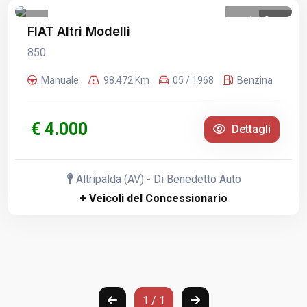
1
/
9
FIAT Altri Modelli
850
Manuale
98.472 Km
05 / 1968
Benzina
€ 4.000
Dettagli
Altripalda (AV) - Di Benedetto Auto
+ Veicoli del Concessionario
1 / 1