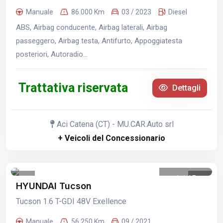
Manuale
86.000 Km
03 / 2023
Diesel
ABS, Airbag conducente, Airbag laterali, Airbag
passeggero, Airbag testa, Antifurto, Appoggiatesta
posteriori, Autoradio...
Trattativa riservata
Dettagli
Aci Catena (CT) - MU.CAR.Auto srl
+ Veicoli del Concessionario
1
/
15
HYUNDAI Tucson
Tucson 1.6 T-GDI 48V Exellence
Manuale
56.250 Km
09 / 2021