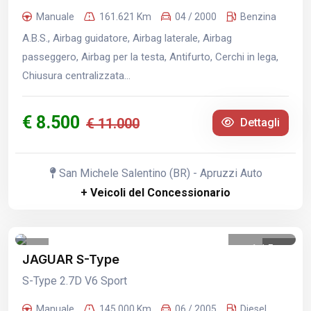
Manuale
161.621 Km
04 / 2000
Benzina
A.B.S., Airbag guidatore, Airbag laterale, Airbag
passeggero, Airbag per la testa, Antifurto, Cerchi in lega,
Chiusura centralizzata...
€ 8.500
€ 11.000
Dettagli
San Michele Salentino (BR) - Apruzzi Auto
+ Veicoli del Concessionario
1
/
5
JAGUAR S-Type
S-Type 2.7D V6 Sport
Manuale
145.000 Km
06 / 2005
Diesel