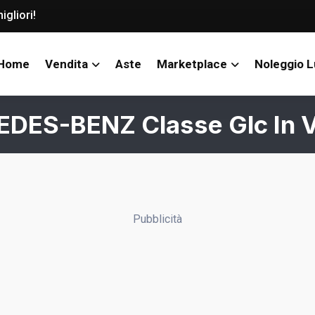
igliori!
Home
Vendita
Aste
Marketplace
Noleggio 
DES-BENZ Classe Glc In V
Pubblicità