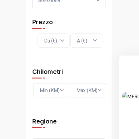
Seleziona
Prezzo
Da (€)
A (€)
Chilometri
Min (KM)
Max (KM)
Regione