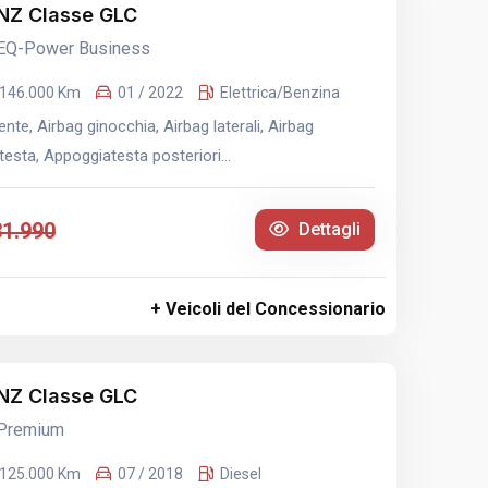
Z Classe GLC
 EQ-Power Business
146.000 Km
01 / 2022
Elettrica/Benzina
te, Airbag ginocchia, Airbag laterali, Airbag
esta, Appoggiatesta posteriori...
31.990
Dettagli
+ Veicoli del Concessionario
Z Classe GLC
 Premium
125.000 Km
07 / 2018
Diesel