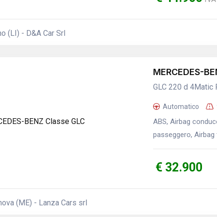
o (LI) - D&A Car Srl
MERCEDES-BEN
GLC 220 d 4Matic
Automatico
ABS, Airbag conducen
passeggero, Airbag t
€ 32.900
ova (ME) - Lanza Cars srl