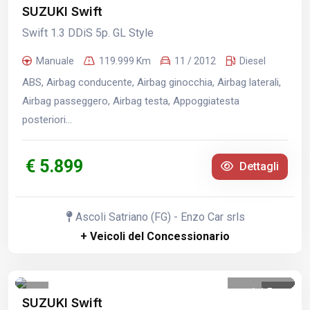
1
/
30
SUZUKI Swift
Swift 1.3 DDiS 5p. GL Style
Manuale
119.999 Km
11 / 2012
Diesel
ABS, Airbag conducente, Airbag ginocchia, Airbag laterali,
Airbag passeggero, Airbag testa, Appoggiatesta
posteriori...
€ 5.899
Dettagli
Ascoli Satriano (FG) - Enzo Car srls
+ Veicoli del Concessionario
1
/
5
SUZUKI Swift